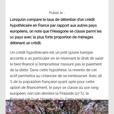
Publié le :
Lorsqu’on compare le taux de détention d’un crédit
hypothécaire en France par rapport aux autres pays
22/09/2023
européens, on note que l’Hexagone se classe parmi les
10 pays avec la plus forte proportion de ménages
détenant un crédit.
Un crédit hypothécaire est un prêt qu’une banque
accorde à un particulier en se réservant le droit de saisir
le bien financé si l’emprunteur n’assure pas le paiement
de la dette. Dans cette hypothèse, la revente de cet
actif permettra au créancier de se rembourser. Avec 26
% de la population française ayant opté pour cette
option de financement, le pays se classe au 10e rang
européen, non loin derrière la Finlande (27 %), le
Portugal (28 %) et l’Irlande (29 %). Cette tendance
témoigne de l’importance accordée à l’accession à la
propriété immobilière en France.