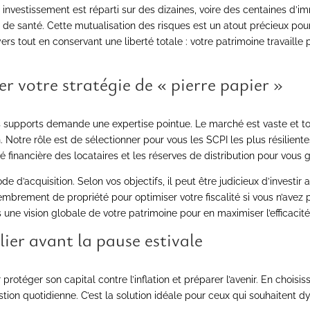
e investissement est réparti sur des dizaines, voire des centaines d’im
de santé. Cette mutualisation des risques est un atout précieux pour
rs tout en conservant une liberté totale : votre patrimoine travaille 
 votre stratégie de « pierre papier »
 des supports demande une expertise pointue. Le marché est vaste et t
otre rôle est de sélectionner pour vous les SCPI les plus résilientes
té financière des locataires et les réserves de distribution pour vous 
e d’acquisition. Selon vos objectifs, il peut être judicieux d’invest
embrement de propriété pour optimiser votre fiscalité si vous n’avez 
une vision globale de votre patrimoine pour en maximiser l’efficacité
ier avant la pause estivale
rotéger son capital contre l’inflation et préparer l’avenir. En choisis
stion quotidienne. C’est la solution idéale pour ceux qui souhaitent d