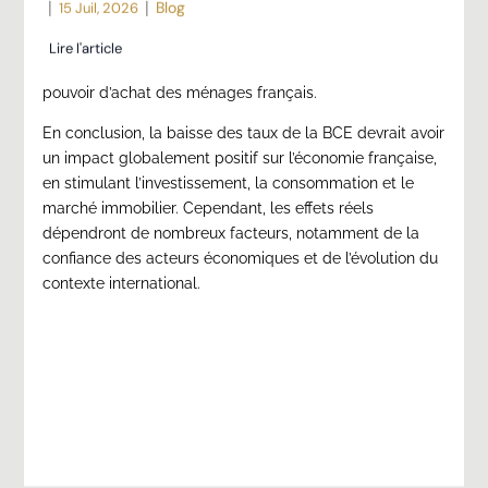
|
|
Blog
15 Juil, 2026
l’inflation s’est déjà établie à 1,9% en août 2024, un
niveau qui n’avait pas été atteint depuis août 2021. Cette
Lire l'article
maîtrise de l’inflation devrait contribuer à stabiliser le
pouvoir d’achat des ménages français.
En conclusion, la baisse des taux de la BCE devrait avoir
un impact globalement positif sur l’économie française,
en stimulant l’investissement, la consommation et le
marché immobilier. Cependant, les effets réels
dépendront de nombreux facteurs, notamment de la
confiance des acteurs économiques et de l’évolution du
contexte international.